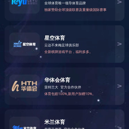
技术说明
尺寸参数
地址：山东省烟台市黄务办事处诸嘉村西里工业
园 联系人：韩昌余（15653502168）